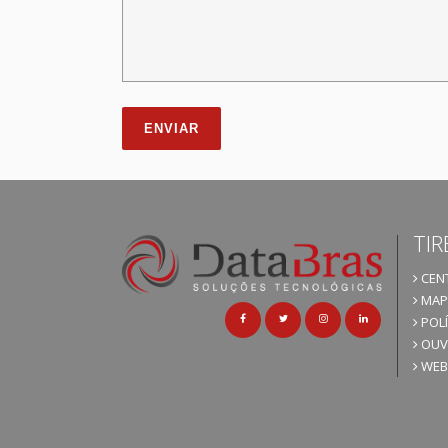
TIR
CENT
MAPA
POLÍ
OUV
WEB